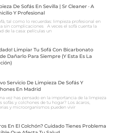
ieza De Sofás En Sevilla | Sr Cleaner · A
cilio Y Profesional
fá, tal como lo recuerdas: limpieza profesional en
lla sin complicaciones A veces el sofá cuenta la
d de la casa: películas un
dado! Limpiar Tu Sofá Con Bicarbonato
de Dañarlo Para Siempre (y Esta Es La
ción)
o Servicio De Limpieza De Sofás Y
chones En Madrid
na vez has pensado en la importancia de la limpieza
os sofás y colchones de tu hogar? Los ácaros,
erias y microorganismos pueden vivir
ros En El Colchón? Cuidado Tienes Problema
sible Que Afecta Tu Salud