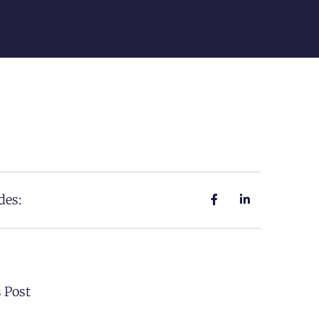
des:
 Post