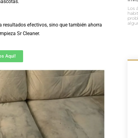
mascotas.
Los 
habi
prob
algu
za resultados efectivos, sino que también ahorra
mpieza Sr Cleaner.
s Aqui!