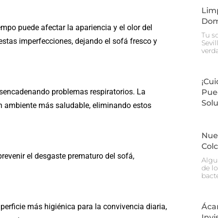
Limp
Domi
po puede afectar la apariencia y el olor del
Tu so
estas imperfecciones, dejando el sofá fresco y
Sevi
verda
¡Cui
esencadenando problemas respiratorios. La
Pue
Solu
un ambiente más saludable, eliminando estos
Nuev
Col
revenir el desgaste prematuro del sofá,
Algu
de l
bact
erficie más higiénica para la convivencia diaria,
Áca
Invi