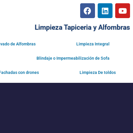
Limpieza Tapiceria y Alfombras
vado de Alfombras
Limpieza Integral
Blindaje o Impermeabilización de Sofa
Fachadas con drones
Limpieza De toldos