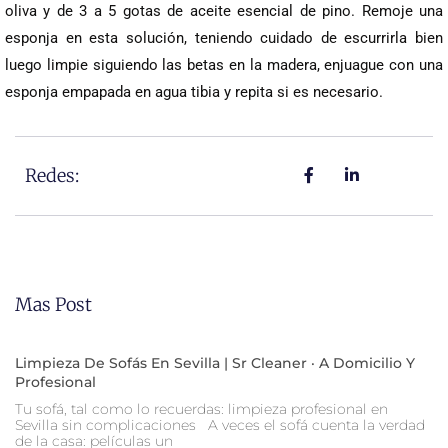
oliva y de 3 a 5 gotas de aceite esencial de pino. Remoje una
esponja en esta solución, teniendo cuidado de escurrirla bien
luego limpie siguiendo las betas en la madera, enjuague con una
esponja empapada en agua tibia y repita si es necesario.
Redes:
Mas Post
Limpieza De Sofás En Sevilla | Sr Cleaner · A Domicilio Y
Profesional
Tu sofá, tal como lo recuerdas: limpieza profesional en
Sevilla sin complicaciones A veces el sofá cuenta la verdad
de la casa: películas un