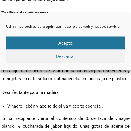
Toallitas desinfectantes.
Utilizamos cookies para optimizar nuestro sitio web y nuestro servicio.
Vinagre, lavavajillas, aceite esencial, sabanas viejas o
servilletas.
Acepto
En un tazón mezcle 1 taza de vinagre blanco, 5 gotas de aceite
esencial de limón, 5 gotas de aceite esencial de árbol de té 1
Descartar
cucharada de líquido lavaplatos y 1 taza de agua. Corte
rectángulos de unos 10×15 cm de sabanas viejas o servilletas y
remójelas en esta solución, almacénelas en una caja de plástico.
Desinfectante para la madera
Vinagre, jabón y aceite de oliva y aceite esencial.
En un recipiente vierta el contenido de ¼ de taza de vinagre
blanco, ½ cucharada de jabón líquido, unas gotas de aceite de